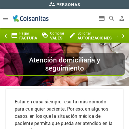
supervisor_account
PERSONAS
Saltar al contenido principal
menu
payment
search
perm_identity
citar
Pagar
Comprar
Solicitar
Se
payment
loyalty
create
airplanemode_active
keyboard_arrow_left
keyboard_arrow_right
AS
FACTURA
VALES
AUTORIZACIONES
DE
Atención domiciliaria y
seguimiento
Estar en casa siempre resulta más cómodo
para cualquier paciente. Por eso, en algunos
casos, en los que la situación médica del
paciente permita que pueda ser atendido en la