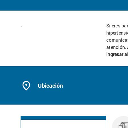
-
Si eres pa
hipertensi
comunícat
atención,
ingresar a
place
Ubicación