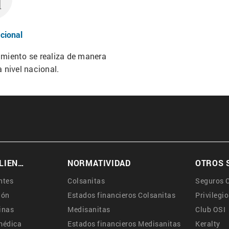
acional
imiento se realiza de manera
a nivel nacional.
SERVICIO AL CLIENTE
NORMATIVIDAD
OTROS 
ntes
Colsanitas
Seguros C
ión
Estados financieros Colsanitas
Privilegio
cinas
Medisanitas
Club OSI
médica
Estados financieros Medisanitas
Keralty