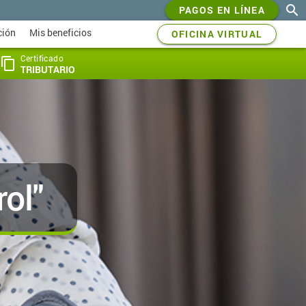
search
PAGOS EN LÍNEA
ción
Mis beneficios
OFICINA VIRTUAL
Certificado
content_copy
TRIBUTARIO
ol"