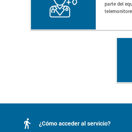
parte del equ
telemonitore
directions_walk
¿Cómo acceder al servicio?