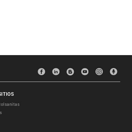
SITIOS
olsanitas
s