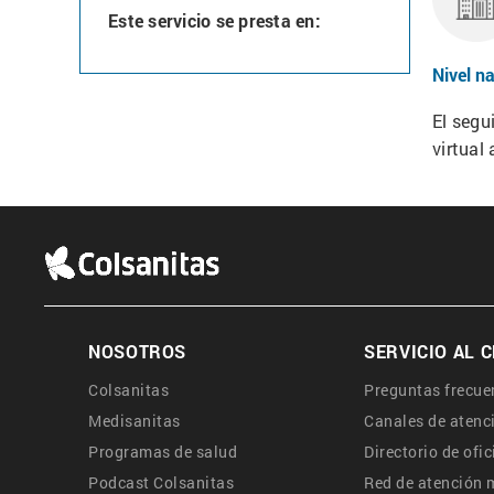
Este servicio se presta en:
Nivel n
El segu
virtual 
NOSOTROS
Colsanitas
Preguntas frecue
Medisanitas
Canales de atenc
Programas de salud
Directorio de ofi
Podcast Colsanitas
Red de atención 