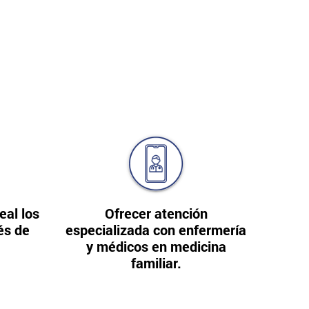
eal los
Ofrecer atención
és de
especializada con enfermería
y médicos en medicina
familiar.