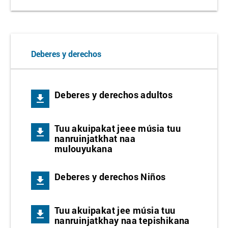
Deberes y derechos
Deberes y derechos adultos
get_app
Tuu akuipakat jeee músia tuu
get_app
nanruinjatkhat naa
mulouyukana
Deberes y derechos Niños
get_app
Tuu akuipakat jee músia tuu
get_app
nanruinjatkhay naa tepishikana