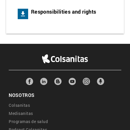
Responsibilities and rights
get_app
NOSOTROS
Colsanitas
Medisanitas
Programas de salud
Podcast Colsanitas