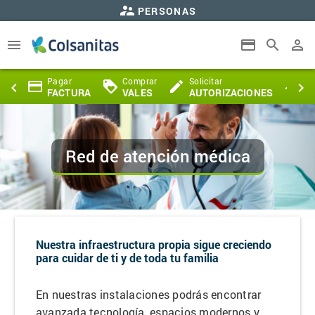
supervisor_account
PERSONAS
Saltar al contenido principal
menu
payment
search
perm_identity
citar
Pagar
Comprar
Solicitar
Se
payment
loyalty
create
airplanemode_active
keyboard_arrow_left
keyboard_arrow_right
AS
FACTURA
VALES
AUTORIZACIONES
DE
Red de atención médica
Nuestra infraestructura propia sigue creciendo
para cuidar de ti y de toda tu familia
En nuestras instalaciones podrás encontrar
avanzada tecnología, espacios modernos y